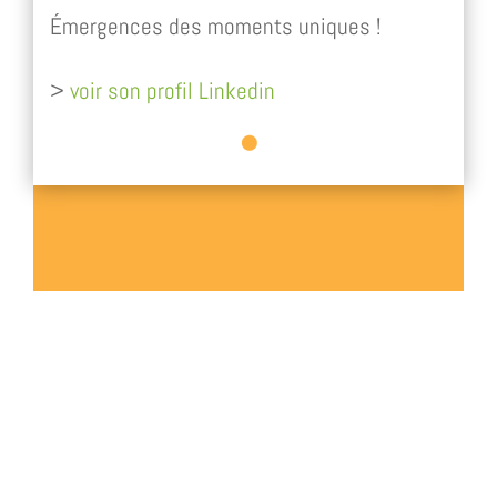
Émergences des moments uniques !
>
voir son profil Linkedin
© Institut ÉMERGENCES .
+33 (0) 6 85 42
61 95
. 34 avenue des Champs Élysées